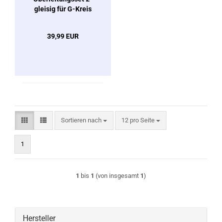
gleisig für G-Kreis
53022
39,99 EUR
Sortieren nach
pro Seite
Sortieren nach
12 pro Seite
1
1
bis
1
(von insgesamt
1
)
Hersteller