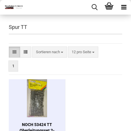
Spur TT
Sortieren nach
pro Seite
Sortieren nach
12 pro Seite
1
NOCH 53424 TT
Oberleitungsset 2-