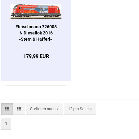
Fleischmann 726008
N Diesellok 2016
»Stern & Hafferl«,
Ep. V
179,99 EUR
Sortieren nach
pro Seite
Sortieren nach
12 pro Seite
1