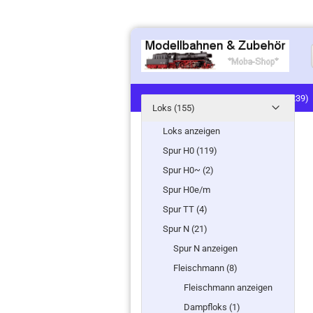
LOKS (155)
PERSONENWAGEN (239)
Loks (155)
SIGNALE (24)
LANDSCHAFTSBAU (91
Loks anzeigen
Spur H0 (119)
MINITANKS/MILITARY (61)
ZUG- /ST
Spur H0~ (2)
Spur H0e/m
Spur TT (4)
Spur N (21)
Spur N anzeigen
Fleischmann (8)
Fleischmann anzeigen
Dampfloks (1)