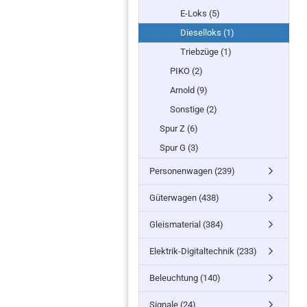
E-Loks (5)
Dieselloks (1)
Triebzüge (1)
PIKO (2)
Arnold (9)
Sonstige (2)
Spur Z (6)
Spur G (3)
Personenwagen (239)
Güterwagen (438)
Gleismaterial (384)
Elektrik-Digitaltechnik (233)
Beleuchtung (140)
Signale (24)