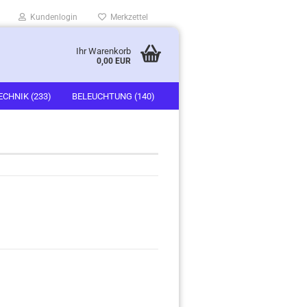
Kundenlogin
Merkzettel
Ihr Warenkorb
0,00 EUR
ECHNIK (233)
BELEUCHTUNG (140)
)
FAHRZEUGE (247)