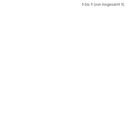
1
bis
1
(von insgesamt
1
)