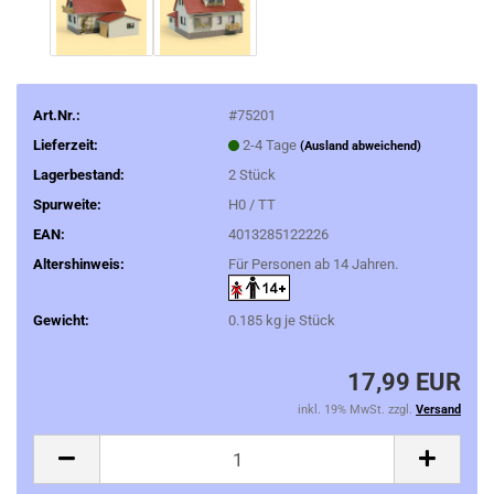
Art.Nr.:
#75201
Lieferzeit:
2-4 Tage
(Ausland abweichend)
Lagerbestand:
2
Stück
Spurweite:
H0 / TT
EAN:
4013285122226
Altershinweis:
Für Personen ab 14 Jahren.
Gewicht:
0.185
kg je Stück
17,99 EUR
inkl. 19% MwSt. zzgl.
Versand