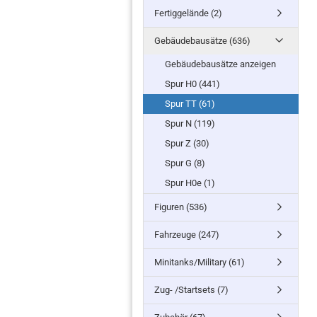
Fertiggelände (2)
Gebäudebausätze (636)
Gebäudebausätze anzeigen
Spur H0 (441)
Spur TT (61)
Spur N (119)
Spur Z (30)
Spur G (8)
Spur H0e (1)
Figuren (536)
Fahrzeuge (247)
Minitanks/Military (61)
Zug- /Startsets (7)