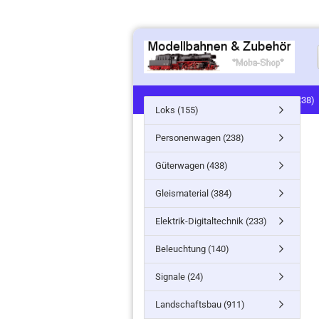
LOKS (155)
PERSONENWAGEN (238)
Loks (155)
SIGNALE (24)
LANDSCHAFTSBAU (91
Personenwagen (238)
MINITANKS/MILITARY (61)
ZUG- /ST
Güterwagen (438)
Gleismaterial (384)
Elektrik-Digitaltechnik (233)
Beleuchtung (140)
Signale (24)
Landschaftsbau (911)