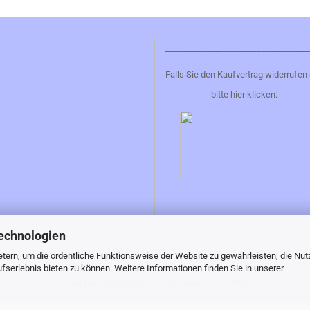
__________________________________
Falls Sie den Kaufvertrag widerrufen
bitte hier klicken:
__________________________________
echnologien
tern, um die ordentliche Funktionsweise der Website zu gewährleisten, die Nu
serlebnis bieten zu können. Weitere Informationen finden Sie in unserer
Shopping Cart Solution
by Gambio.com © 2023