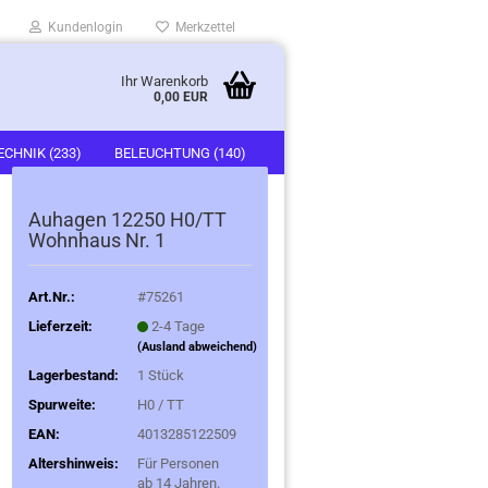
Kundenlogin
Merkzettel
Ihr Warenkorb
0,00 EUR
ECHNIK (233)
BELEUCHTUNG (140)
)
FAHRZEUGE (247)
Auhagen 12250 H0/TT
Wohnhaus Nr. 1
Art.Nr.:
#75261
Lieferzeit:
2-4 Tage
(Ausland abweichend)
Lagerbestand:
1
Stück
Spurweite:
H0 / TT
EAN:
4013285122509
Altershinweis:
Für Personen
ab 14 Jahren.