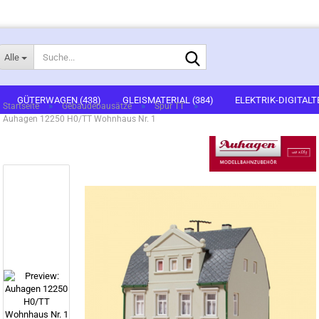
Suche...
Alle
E-Mail
GÜTERWAGEN (438)
GLEISMATERIAL (384)
ELEKTRIK-DIGITALT
»
»
»
Startseite
Gebäudebausätze
Spur TT
Auhagen 12250 H0/TT Wohnhaus Nr. 1
1)
FERTIGGELÄNDE (2)
GEBÄUDEBAUSÄTZE (636)
FIGUREN (536
Passwort
ARTSETS (7)
ZUBEHÖR (67)
Konto erstellen
Passwort vergessen?