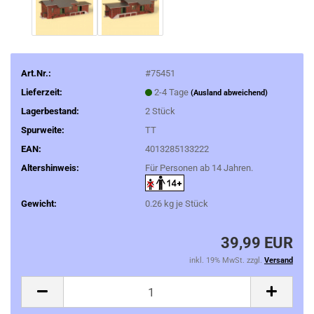
Art.Nr.:
#75451
Lieferzeit:
2-4 Tage
(Ausland abweichend)
Lagerbestand:
2
Stück
Spurweite:
TT
EAN:
4013285133222
Altershinweis:
Für Personen ab 14 Jahren.
Gewicht:
0.26
kg je Stück
39,99 EUR
inkl. 19% MwSt. zzgl.
Versand