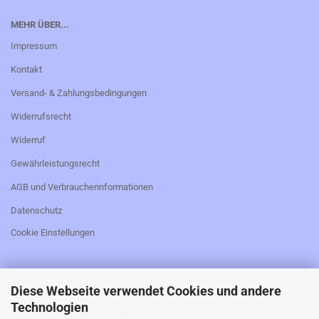
MEHR ÜBER...
Impressum
Kontakt
Versand- & Zahlungsbedingungen
Widerrufsrecht
Widerruf
Gewährleistungsrecht
AGB und Verbraucherinformationen
Datenschutz
Cookie Einstellungen
Diese Webseite verwendet Cookies und andere
_________________________________________________
Technologien
Falls Sie den Kaufvertrag widerrufen möchten,