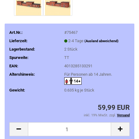
Art.Nr.:
#75467
Lieferzeit:
2-4 Tage
(Ausland abweichend)
Lagerbestand:
2
Stück
Spurweite:
TT
EAN:
4013285133291
Altershinweis:
Für Personen ab 14 Jahren.
Gewicht:
0.635
kg je Stück
59,99 EUR
inkl. 19% MwSt. zzgl.
Versand