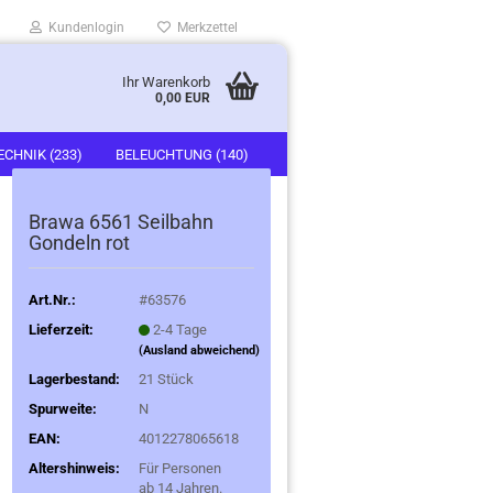
Kundenlogin
Merkzettel
Ihr Warenkorb
0,00 EUR
ECHNIK (233)
BELEUCHTUNG (140)
)
FAHRZEUGE (247)
Brawa 6561 Seilbahn
Gondeln rot
Art.Nr.:
#63576
Lieferzeit:
2-4 Tage
(Ausland abweichend)
Lagerbestand:
21
Stück
Spurweite:
N
EAN:
4012278065618
Altershinweis:
Für Personen
ab 14 Jahren.