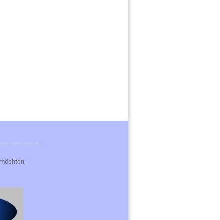
_______________
 möchten,