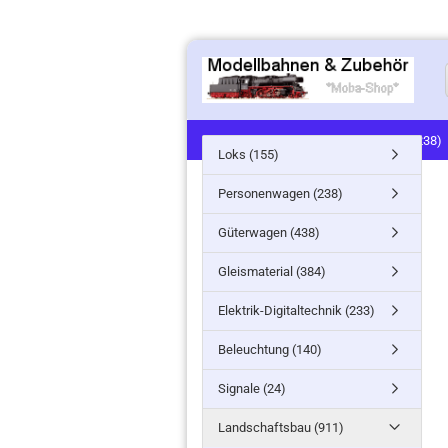
LOKS (155)
PERSONENWAGEN (238)
Loks (155)
SIGNALE (24)
LANDSCHAFTSBAU (91
Personenwagen (238)
MINITANKS/MILITARY (61)
ZUG- /ST
Güterwagen (438)
Gleismaterial (384)
Elektrik-Digitaltechnik (233)
Beleuchtung (140)
Signale (24)
Landschaftsbau (911)