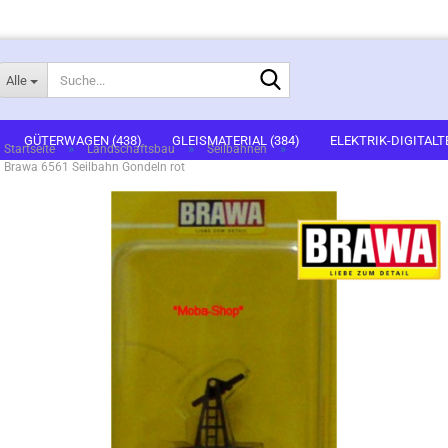
Suche...
Alle
E-Mail
GÜTERWAGEN (438)
GLEISMATERIAL (384)
ELEKTRIK-DIGITALT
»
»
»
Startseite
Landschaftsbau
Seilbahnen
Brawa 6561 Seilbahn Gondeln rot
1)
FERTIGGELÄNDE (2)
GEBÄUDEBAUSÄTZE (636)
FIGUREN (536
Passwort
ARTSETS (7)
ZUBEHÖR (67)
Konto erstellen
Passwort vergessen?