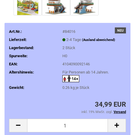
NEU
Art.Nr.:
#84016
Lieferzeit:
2-4 Tage
(Ausland abweichend)
Lagerbestand:
2
Stück
Spurweite:
H0
EAN:
4104090092146
Altershinweis:
Für Personen ab 14 Jahren.
Gewicht:
0.26
kg je Stück
34,99 EUR
inkl. 19% MwSt. zzgl.
Versand