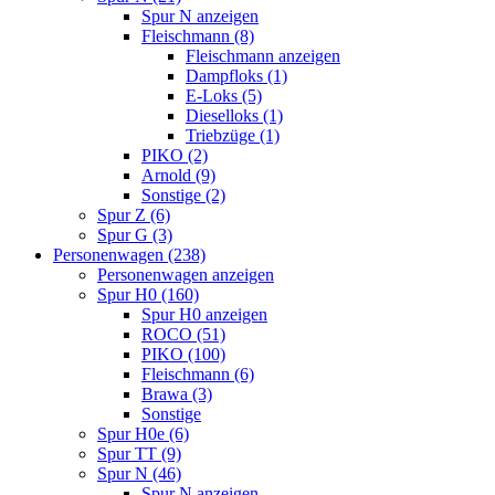
Spur N anzeigen
Fleischmann (8)
Fleischmann anzeigen
Dampfloks (1)
E-Loks (5)
Dieselloks (1)
Triebzüge (1)
PIKO (2)
Arnold (9)
Sonstige (2)
Spur Z (6)
Spur G (3)
Personenwagen (238)
Personenwagen anzeigen
Spur H0 (160)
Spur H0 anzeigen
ROCO (51)
PIKO (100)
Fleischmann (6)
Brawa (3)
Sonstige
Spur H0e (6)
Spur TT (9)
Spur N (46)
Spur N anzeigen