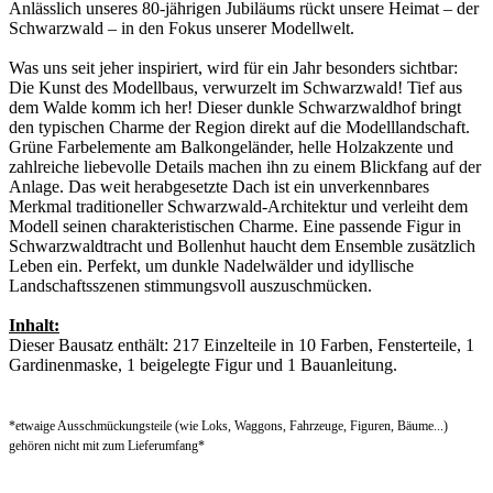
Anlässlich unseres 80-jährigen Jubiläums rückt unsere Heimat – der
Schwarzwald – in den Fokus unserer Modellwelt.
Was uns seit jeher inspiriert, wird für ein Jahr besonders sichtbar:
Die Kunst des Modellbaus, verwurzelt im Schwarzwald! Tief aus
dem Walde komm ich her! Dieser dunkle Schwarzwaldhof bringt
den typischen Charme der Region direkt auf die Modelllandschaft.
Grüne Farbelemente am Balkongeländer, helle Holzakzente und
zahlreiche liebevolle Details machen ihn zu einem Blickfang auf der
Anlage. Das weit herabgesetzte Dach ist ein unverkennbares
Merkmal traditioneller Schwarzwald-Architektur und verleiht dem
Modell seinen charakteristischen Charme. Eine passende Figur in
Schwarzwaldtracht und Bollenhut haucht dem Ensemble zusätzlich
Leben ein. Perfekt, um dunkle Nadelwälder und idyllische
Landschaftsszenen stimmungsvoll auszuschmücken.
Inhalt:
Dieser Bausatz enthält: 217 Einzelteile in 10 Farben, Fensterteile, 1
Gardinenmaske, 1 beigelegte Figur und 1 Bauanleitung.
*etwaige Ausschmückungsteile (wie Loks, Waggons, Fahrzeuge, Figuren, Bäume...)
gehören nicht mit zum Lieferumfang*