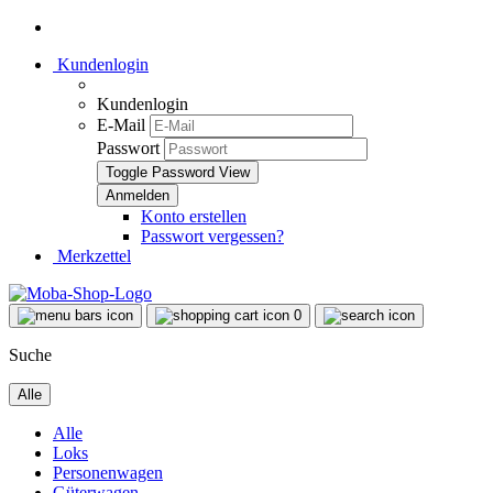
Kundenlogin
Kundenlogin
E-Mail
Passwort
Toggle Password View
Konto erstellen
Passwort vergessen?
Merkzettel
0
Suche
Alle
Alle
Loks
Personenwagen
Güterwagen