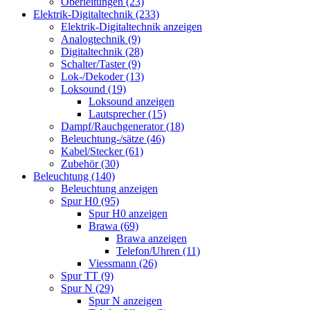
Oberleitungen (23)
Elektrik-Digitaltechnik (233)
Elektrik-Digitaltechnik anzeigen
Analogtechnik (9)
Digitaltechnik (28)
Schalter/Taster (9)
Lok-/Dekoder (13)
Loksound (19)
Loksound anzeigen
Lautsprecher (15)
Dampf/Rauchgenerator (18)
Beleuchtung-/sätze (46)
Kabel/Stecker (61)
Zubehör (30)
Beleuchtung (140)
Beleuchtung anzeigen
Spur H0 (95)
Spur H0 anzeigen
Brawa (69)
Brawa anzeigen
Telefon/Uhren (11)
Viessmann (26)
Spur TT (9)
Spur N (29)
Spur N anzeigen