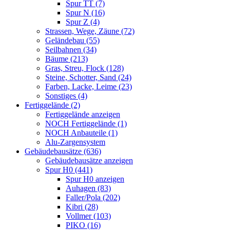
Spur TT (7)
Spur N (16)
Spur Z (4)
Strassen, Wege, Zäune (72)
Geländebau (55)
Seilbahnen (34)
Bäume (213)
Gras, Streu, Flock (128)
Steine, Schotter, Sand (24)
Farben, Lacke, Leime (23)
Sonstiges (4)
Fertiggelände (2)
Fertiggelände anzeigen
NOCH Fertiggelände (1)
NOCH Anbauteile (1)
Alu-Zargensystem
Gebäudebausätze (636)
Gebäudebausätze anzeigen
Spur H0 (441)
Spur H0 anzeigen
Auhagen (83)
Faller/Pola (202)
Kibri (28)
Vollmer (103)
PIKO (16)