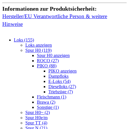
Informationen zur Produktsicherheit:
Hersteller/EU Verantwortliche Person & weitere
Hinweise
Loks (155)
Loks anzeigen
Spur H0 (119)
Spur H0 anzeigen
ROCO (27)
PIKO (88)
PIKO anzeigen
Dampfloks
E-Loks (54)
Dieselloks (27)
Triebzüge (7)
Fleischmann (1)
Brawa (2)
Sonstige (1)
Spur H0~ (2)
Spur H0e/m
Spur TT (4)
Spur N (21)