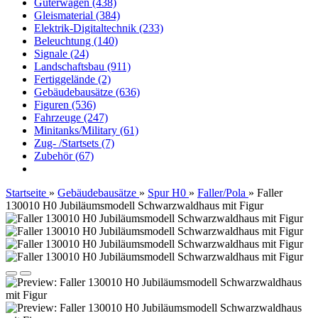
Güterwagen (438)
Gleismaterial (384)
Elektrik-Digitaltechnik (233)
Beleuchtung (140)
Signale (24)
Landschaftsbau (911)
Fertiggelände (2)
Gebäudebausätze (636)
Figuren (536)
Fahrzeuge (247)
Minitanks/Military (61)
Zug- /Startsets (7)
Zubehör (67)
Startseite
»
Gebäudebausätze
»
Spur H0
»
Faller/Pola
»
Faller
130010 H0 Jubiläumsmodell Schwarzwaldhaus mit Figur