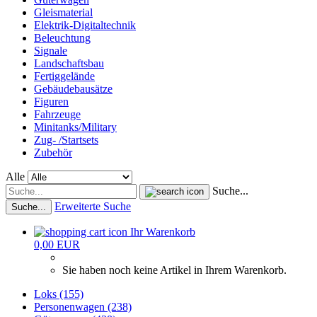
Gleismaterial
Elektrik-Digitaltechnik
Beleuchtung
Signale
Landschaftsbau
Fertiggelände
Gebäudebausätze
Figuren
Fahrzeuge
Minitanks/Military
Zug- /Startsets
Zubehör
Alle
Suche...
Erweiterte Suche
Suche...
Ihr Warenkorb
0,00 EUR
Sie haben noch keine Artikel in Ihrem Warenkorb.
Loks (155)
Personenwagen (238)