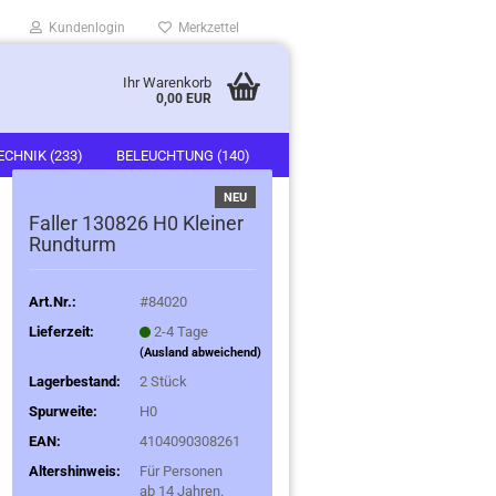
Kundenlogin
Merkzettel
Ihr Warenkorb
0,00 EUR
ECHNIK (233)
BELEUCHTUNG (140)
NEU
)
FAHRZEUGE (247)
Faller 130826 H0 Kleiner
Rundturm
Art.Nr.:
#84020
Lieferzeit:
2-4 Tage
(Ausland abweichend)
Lagerbestand:
2
Stück
Spurweite:
H0
EAN:
4104090308261
Altershinweis:
Für Personen
ab 14 Jahren.