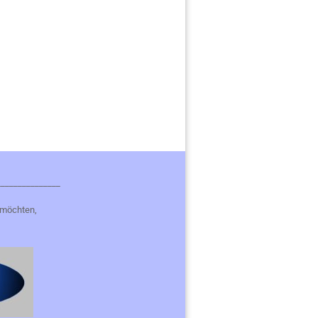
_______________
 möchten,