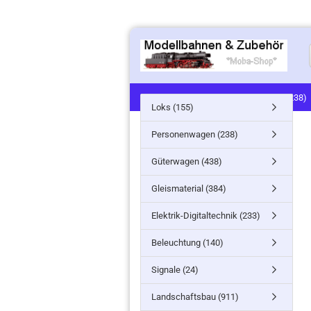
LOKS (155)
PERSONENWAGEN (238)
Loks (155)
SIGNALE (24)
LANDSCHAFTSBAU (91
Personenwagen (238)
MINITANKS/MILITARY (61)
ZUG- /ST
Güterwagen (438)
Gleismaterial (384)
Elektrik-Digitaltechnik (233)
Beleuchtung (140)
Signale (24)
Landschaftsbau (911)