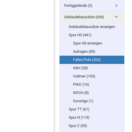
Fertiggelände (2)
Gebäudebausätze (636)
Gebäudebausätze anzeigen
Spur H0 (441)
Spur H0 anzeigen
Auhagen (83)
Faller/Pola (202)
Kibri (28)
Vollmer (103)
PIKO (16)
NOCH (8)
Sonstige (1)
Spur TT (61)
Spur N (119)
Spur Z (30)