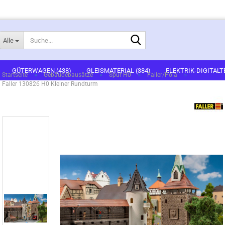
Suche...
Alle
E-Mail
GÜTERWAGEN (438)
GLEISMATERIAL (384)
ELEKTRIK-DIGITALT
»
»
»
»
Startseite
Gebäudebausätze
Spur H0
Faller/Pola
Faller 130826 H0 Kleiner Rundturm
1)
FERTIGGELÄNDE (2)
GEBÄUDEBAUSÄTZE (636)
FIGUREN (536
Passwort
ARTSETS (7)
ZUBEHÖR (67)
Konto erstellen
Passwort vergessen?