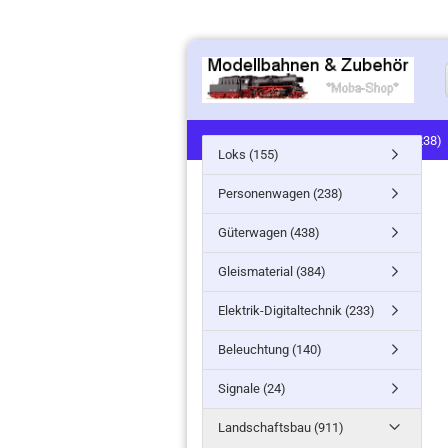
LOKS (155)
PERSONENWAGEN (238)
Loks (155)
SIGNALE (24)
LANDSCHAFTSBAU (91
Personenwagen (238)
MINITANKS/MILITARY (61)
ZUG- /ST
Güterwagen (438)
Gleismaterial (384)
Elektrik-Digitaltechnik (233)
Beleuchtung (140)
Signale (24)
Landschaftsbau (911)