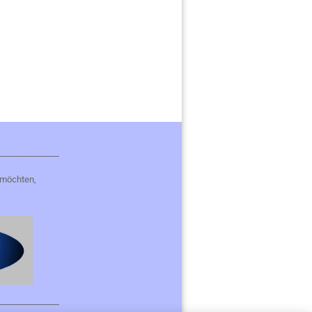
_______________
 möchten,
_______________