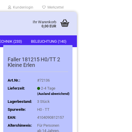
Kundenlogin
Merkzettel
Ihr Warenkorb
0,00 EUR
ECHNIK (233)
BELEUCHTUNG (140)
)
FAHRZEUGE (247)
Faller 181215 H0/TT 2
Kleine Erlen
Art.Nr.:
#72136
Lieferzeit:
2-4 Tage
(Ausland abweichend)
Lagerbestand:
3
Stück
Spurweite:
H0 - TT
EAN:
4104090812157
Altershinweis:
Für Personen
ab 14 Jahren.