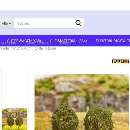
Suche...
Alle
E-Mail
GÜTERWAGEN (438)
GLEISMATERIAL (384)
ELEKTRIK-DIGITALT
»
»
»
Startseite
Landschaftsbau
Bäume
Faller 181215 H0/TT 2 Kleine Erlen
1)
FERTIGGELÄNDE (2)
GEBÄUDEBAUSÄTZE (636)
FIGUREN (536
Passwort
ARTSETS (7)
ZUBEHÖR (67)
Konto erstellen
Passwort vergessen?