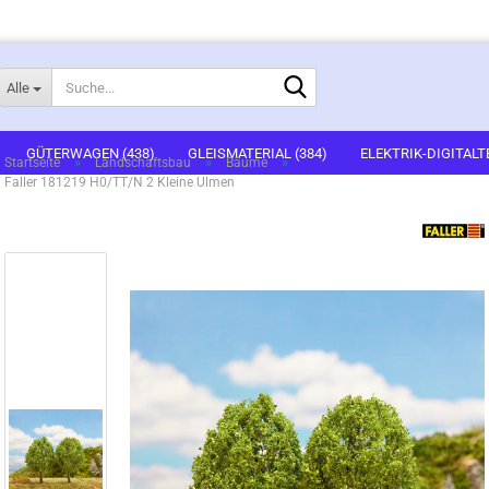
Suche...
Alle
E-Mail
GÜTERWAGEN (438)
GLEISMATERIAL (384)
ELEKTRIK-DIGITALT
»
»
»
Startseite
Landschaftsbau
Bäume
Faller 181219 H0/TT/N 2 Kleine Ulmen
1)
FERTIGGELÄNDE (2)
GEBÄUDEBAUSÄTZE (636)
FIGUREN (536
Passwort
ARTSETS (7)
ZUBEHÖR (67)
Konto erstellen
Passwort vergessen?