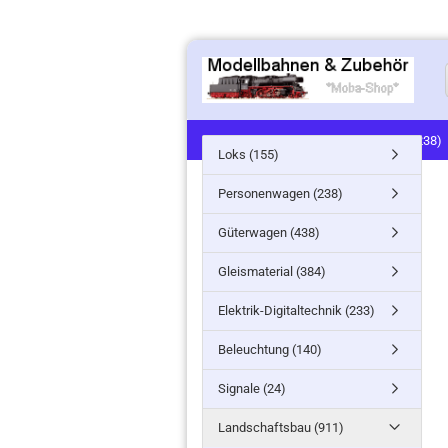
LOKS (155)
PERSONENWAGEN (238)
Loks (155)
SIGNALE (24)
LANDSCHAFTSBAU (91
Personenwagen (238)
MINITANKS/MILITARY (61)
ZUG- /ST
Güterwagen (438)
Gleismaterial (384)
Elektrik-Digitaltechnik (233)
Beleuchtung (140)
Signale (24)
Landschaftsbau (911)