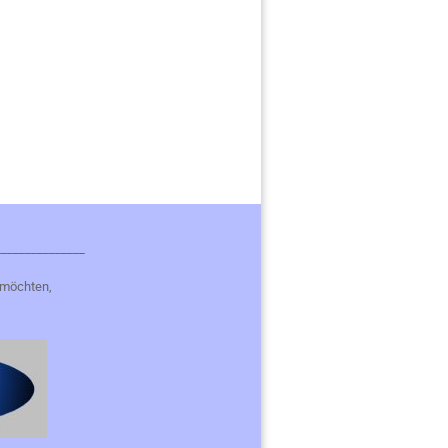
_______________
 möchten,