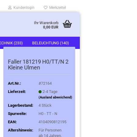
Kundenlogin
Merkzettel
Ihr Warenkorb
0,00 EUR
ECHNIK (233)
BELEUCHTUNG (140)
)
FAHRZEUGE (247)
Faller 181219 H0/TT/N 2
Kleine Ulmen
Art.Nr.:
#72164
Lieferzeit:
2-4 Tage
(Ausland abweichend)
Lagerbestand:
4
Stück
Spurweite:
H0 - TT - N
EAN:
4104090812195
Altershinweis:
Für Personen
ab 14 Jahren.