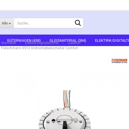
Suche...
Alle
E-Mail
GÜTERWAGEN (438)
GLEISMATERIAL (384)
ELEKTRIK-DIGITALT
»
»
»
Startseite
Elektrik-Digitaltechnik
Zubehör
Fleischmann 6910 Drehscheibenschalter Comfort
1)
FERTIGGELÄNDE (2)
GEBÄUDEBAUSÄTZE (637)
FIGUREN (536
Passwort
ARTSETS (7)
ZUBEHÖR (67)
Konto erstellen
Passwort vergessen?