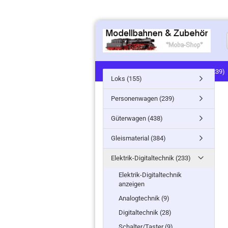
LOKS (155)
PERSONENWAGEN (239)
Loks (155)
SIGNALE (24)
LANDSCHAFTSBAU (91
Personenwagen (239)
MINITANKS/MILITARY (61)
ZUG- /ST
Güterwagen (438)
Gleismaterial (384)
Elektrik-Digitaltechnik (233)
Elektrik-Digitaltechnik
anzeigen
Analogtechnik (9)
Digitaltechnik (28)
Schalter/Taster (9)