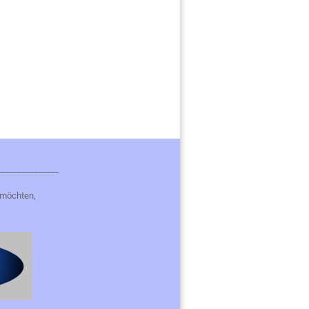
_______________
 möchten,