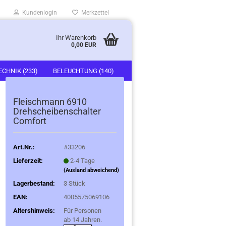
Kundenlogin
Merkzettel
Ihr Warenkorb
0,00 EUR
ECHNIK (233)
BELEUCHTUNG (140)
)
FAHRZEUGE (247)
Fleischmann 6910
Drehscheibenschalter
Comfort
Art.Nr.:
#33206
Lieferzeit:
2-4 Tage
(Ausland abweichend)
Lagerbestand:
3
Stück
EAN:
4005575069106
Altershinweis:
Für Personen
ab 14 Jahren.