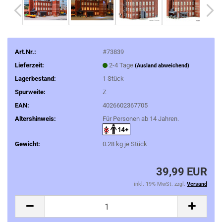
Art.Nr.:
#73839
Lieferzeit:
2-4 Tage
(Ausland abweichend)
Lagerbestand:
1
Stück
Spurweite:
Z
EAN:
4026602367705
Altershinweis:
Für Personen ab 14 Jahren.
Gewicht:
0.28
kg je Stück
39,99 EUR
inkl. 19% MwSt. zzgl.
Versand