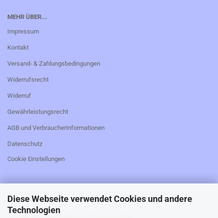
MEHR ÜBER...
Impressum
Kontakt
Versand- & Zahlungsbedingungen
Widerrufsrecht
Widerruf
Gewährleistungsrecht
AGB und Verbraucherinformationen
Datenschutz
Cookie Einstellungen
Diese Webseite verwendet Cookies und andere
_________________________________________________
Technologien
Falls Sie den Kaufvertrag widerrufen möchten,