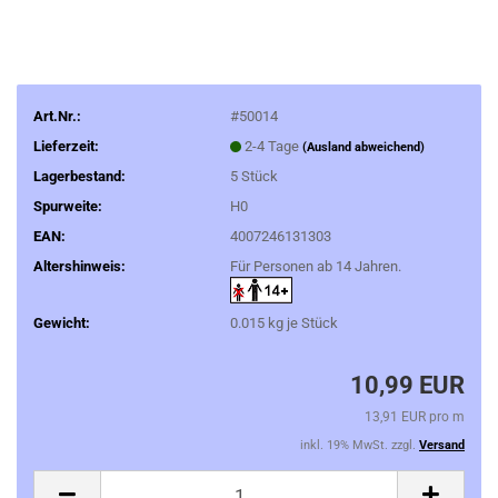
Art.Nr.:
#50014
Lieferzeit:
2-4 Tage
(Ausland abweichend)
Lagerbestand:
5
Stück
Spurweite:
H0
EAN:
4007246131303
Altershinweis:
Für Personen ab 14 Jahren.
Gewicht:
0.015
kg je Stück
10,99 EUR
13,91 EUR pro m
inkl. 19% MwSt. zzgl.
Versand