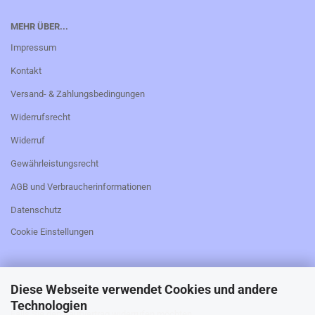
MEHR ÜBER...
Impressum
Kontakt
Versand- & Zahlungsbedingungen
Widerrufsrecht
Widerruf
Gewährleistungsrecht
AGB und Verbraucherinformationen
Datenschutz
Cookie Einstellungen
Diese Webseite verwendet Cookies und andere
_________________________________________________
Technologien
Falls Sie den Kaufvertrag widerrufen möchten,