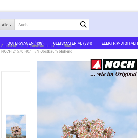
Suche...
Alle
E-Mail
GÜTERWAGEN (438)
GLEISMATERIAL (384)
ELEKTRIK-DIGITALT
»
»
»
Startseite
Landschaftsbau
Bäume
NOCH 21570 H0/TT/N Obstbaum blühend
1)
FERTIGGELÄNDE (2)
GEBÄUDEBAUSÄTZE (636)
FIGUREN (536
Passwort
ARTSETS (7)
ZUBEHÖR (67)
Konto erstellen
Passwort vergessen?