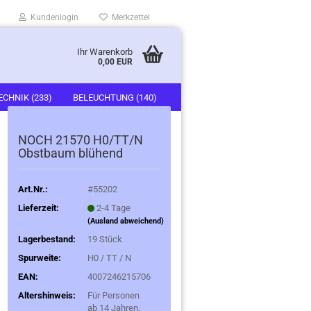
Kundenlogin
Merkzettel
Ihr Warenkorb
0,00 EUR
ECHNIK (233)
BELEUCHTUNG (140)
)
FAHRZEUGE (247)
NOCH 21570 H0/TT/N
Obstbaum blühend
Art.Nr.:
#55202
Lieferzeit:
2-4 Tage
(Ausland abweichend)
Lagerbestand:
19
Stück
Spurweite:
H0 / TT / N
EAN:
4007246215706
Altershinweis:
Für Personen
ab 14 Jahren.