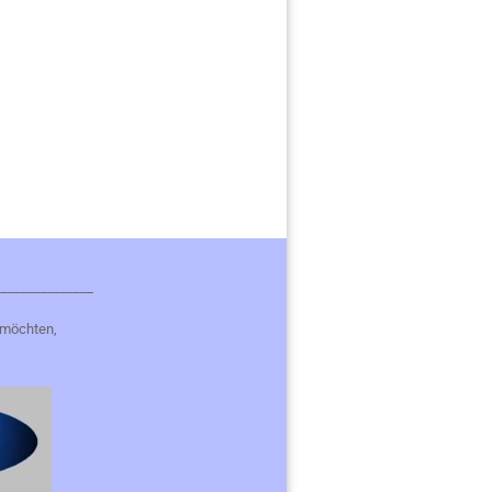
_______________
 möchten,