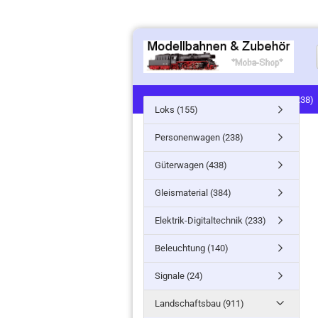
LOKS (155)
PERSONENWAGEN (238)
Loks (155)
SIGNALE (24)
LANDSCHAFTSBAU (91
Personenwagen (238)
MINITANKS/MILITARY (61)
ZUG- /ST
Güterwagen (438)
Gleismaterial (384)
Elektrik-Digitaltechnik (233)
Beleuchtung (140)
Signale (24)
Landschaftsbau (911)