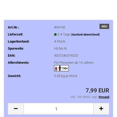
NEU
Art.Nr.:
#54190
Lieferzeit:
2-4 Tage
(Ausland abweichend)
Lagerbestand:
4
Stück
Spurweite:
H0 bis N
EAN:
4007246219223
Altershinweis:
Für Personen ab 14 Jahren.
Gewicht:
0.05
kg je Stück
7,99 EUR
inkl. 19% MwSt. zzgl.
Versand