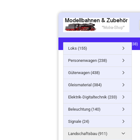
LOKS (155)
PERSONENWAGEN (238)
Loks (155)
SIGNALE (24)
LANDSCHAFTSBAU (91
Personenwagen (238)
MINITANKS/MILITARY (61)
ZUG- /ST
Güterwagen (438)
Gleismaterial (384)
Elektrik-Digitaltechnik (233)
Beleuchtung (140)
Signale (24)
Landschaftsbau (911)