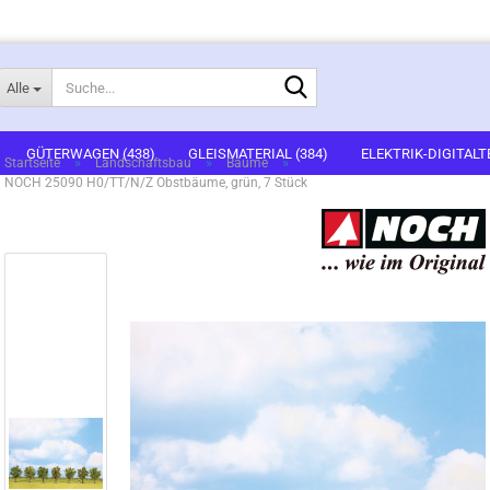
Suche...
Alle
E-Mail
GÜTERWAGEN (438)
GLEISMATERIAL (384)
ELEKTRIK-DIGITALT
»
»
»
Startseite
Landschaftsbau
Bäume
NOCH 25090 H0/TT/N/Z Obstbäume, grün, 7 Stück
1)
FERTIGGELÄNDE (2)
GEBÄUDEBAUSÄTZE (636)
FIGUREN (536
Passwort
ARTSETS (7)
ZUBEHÖR (67)
Konto erstellen
Passwort vergessen?