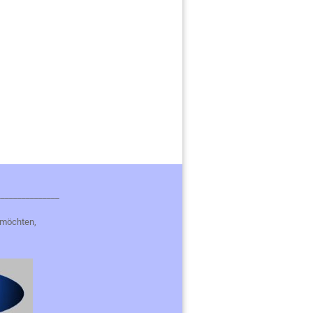
_______________
 möchten,