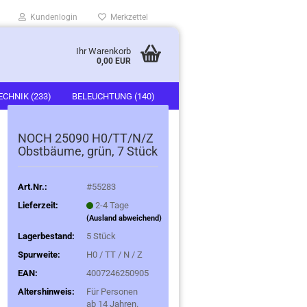
Kundenlogin
Merkzettel
Ihr Warenkorb
0,00 EUR
ECHNIK (233)
BELEUCHTUNG (140)
)
FAHRZEUGE (247)
NOCH 25090 H0/TT/N/Z
Obstbäume, grün, 7 Stück
Art.Nr.:
#55283
Lieferzeit:
2-4 Tage
(Ausland abweichend)
Lagerbestand:
5
Stück
Spurweite:
H0 / TT / N / Z
EAN:
4007246250905
Altershinweis:
Für Personen
ab 14 Jahren.