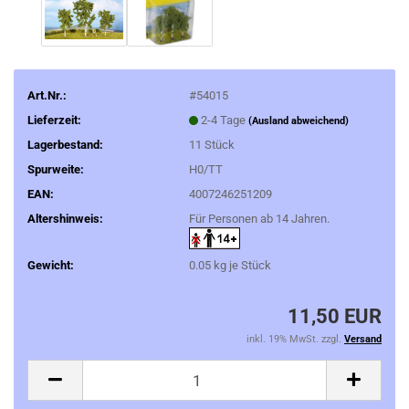
Art.Nr.:
#54015
Lieferzeit:
2-4 Tage
(Ausland abweichend)
Lagerbestand:
11
Stück
Spurweite:
H0/TT
EAN:
4007246251209
Altershinweis:
Für Personen ab 14 Jahren.
Gewicht:
0.05
kg je Stück
11,50 EUR
inkl. 19% MwSt. zzgl.
Versand