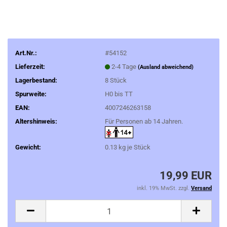
Art.Nr.:
#54152
Lieferzeit:
2-4 Tage
(Ausland abweichend)
Lagerbestand:
8
Stück
Spurweite:
H0 bis TT
EAN:
4007246263158
Altershinweis:
Für Personen ab 14 Jahren.
Gewicht:
0.13
kg je Stück
19,99 EUR
inkl. 19% MwSt. zzgl.
Versand