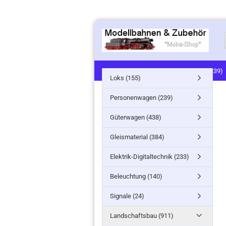
LOKS (155)
PERSONENWAGEN (239)
Loks (155)
SIGNALE (24)
LANDSCHAFTSBAU (91
Personenwagen (239)
MINITANKS/MILITARY (61)
ZUG- /ST
Güterwagen (438)
Gleismaterial (384)
Elektrik-Digitaltechnik (233)
Beleuchtung (140)
Signale (24)
Landschaftsbau (911)