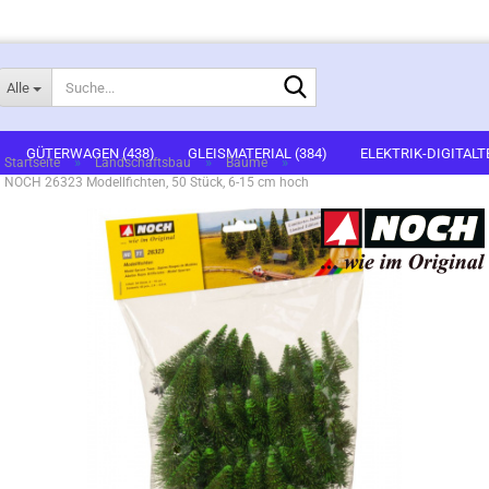
Suche...
Alle
E-Mail
GÜTERWAGEN (438)
GLEISMATERIAL (384)
ELEKTRIK-DIGITALT
»
»
»
Startseite
Landschaftsbau
Bäume
NOCH 26323 Modellfichten, 50 Stück, 6-15 cm hoch
1)
FERTIGGELÄNDE (2)
GEBÄUDEBAUSÄTZE (637)
FIGUREN (536
Passwort
ARTSETS (7)
ZUBEHÖR (67)
Konto erstellen
Passwort vergessen?