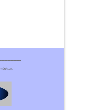
_______________
 möchten,