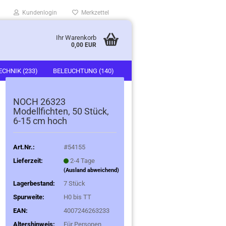
Kundenlogin
Merkzettel
Ihr Warenkorb
0,00 EUR
ECHNIK (233)
BELEUCHTUNG (140)
)
FAHRZEUGE (247)
NOCH 26323
Modellfichten, 50 Stück,
6-15 cm hoch
Art.Nr.:
#54155
Lieferzeit:
2-4 Tage
(Ausland abweichend)
Lagerbestand:
7
Stück
Spurweite:
H0 bis TT
EAN:
4007246263233
Altershinweis:
Für Personen