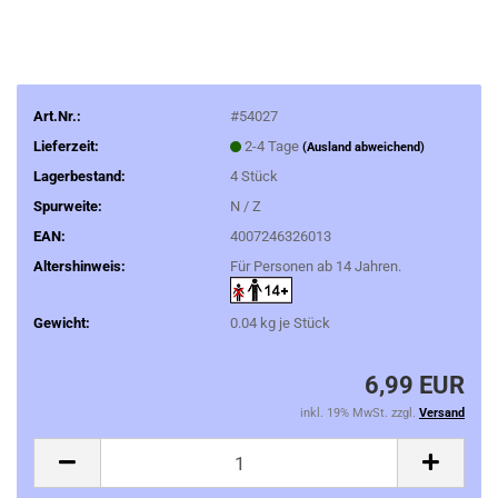
Art.Nr.:
#54027
Lieferzeit:
2-4 Tage
(Ausland abweichend)
Lagerbestand:
4
Stück
Spurweite:
N / Z
EAN:
4007246326013
Altershinweis:
Für Personen ab 14 Jahren.
Gewicht:
0.04
kg je Stück
6,99 EUR
inkl. 19% MwSt. zzgl.
Versand