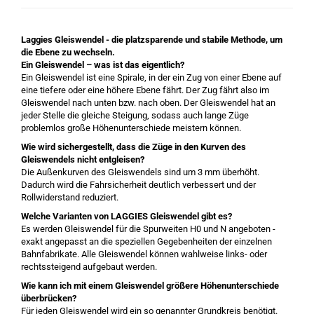
Laggies Gleiswendel - die platzsparende und stabile Methode, um
die Ebene zu wechseln.
Ein Gleiswendel – was ist das eigentlich?
Ein Gleiswendel ist eine Spirale, in der ein Zug von einer Ebene auf
eine tiefere oder eine höhere Ebene fährt. Der Zug fährt also im
Gleiswendel nach unten bzw. nach oben. Der Gleiswendel hat an
jeder Stelle die gleiche Steigung, sodass auch lange Züge
problemlos große Höhenunterschiede meistern können.
Wie wird sichergestellt, dass die Züge in den Kurven des
Gleiswendels nicht entgleisen?
Die Außenkurven des Gleiswendels sind um 3 mm überhöht.
Dadurch wird die Fahrsicherheit deutlich verbessert und der
Rollwiderstand reduziert.
Welche Varianten von LAGGIES Gleiswendel gibt es?
Es werden Gleiswendel für die Spurweiten H0 und N angeboten -
exakt angepasst an die speziellen Gegebenheiten der einzelnen
Bahnfabrikate. Alle Gleiswendel können wahlweise links- oder
rechtssteigend aufgebaut werden.
Wie kann ich mit einem Gleiswendel größere Höhenunterschiede
überbrücken?
Für jeden Gleiswendel wird ein so genannter Grundkreis benötigt.