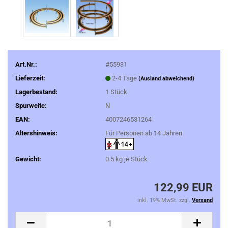
Art.Nr.:
#55931
Lieferzeit:
2-4 Tage
(Ausland abweichend)
Lagerbestand:
1
Stück
Spurweite:
N
EAN:
4007246531264
Altershinweis:
Für Personen ab 14 Jahren.
Gewicht:
0.5
kg je Stück
122,99 EUR
inkl. 19% MwSt. zzgl.
Versand