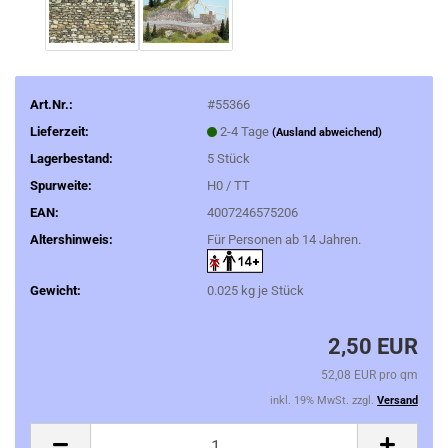
Art.Nr.:
#55366
Lieferzeit:
2-4 Tage
(Ausland abweichend)
Lagerbestand:
5
Stück
Spurweite:
H0 / TT
EAN:
4007246575206
Altershinweis:
Für Personen ab 14 Jahren.
Gewicht:
0.025
kg je Stück
2,50 EUR
52,08 EUR pro qm
inkl. 19% MwSt. zzgl.
Versand