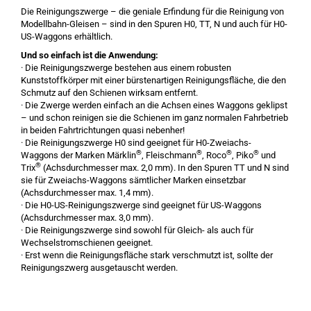
Die Reinigungszwerge – die geniale Erfindung für die Reinigung von
Modellbahn-Gleisen – sind in den Spuren H0, TT, N und auch für H0-
US-Waggons erhältlich.
Und so einfach ist die Anwendung:
· Die Reinigungszwerge bestehen aus einem robusten
Kunststoffkörper mit einer bürstenartigen Reinigungsfläche, die den
Schmutz auf den Schienen wirksam entfernt.
· Die Zwerge werden einfach an die Achsen eines Waggons geklipst
– und schon reinigen sie die Schienen im ganz normalen Fahrbetrieb
in beiden Fahrtrichtungen quasi nebenher!
· Die Reinigungszwerge H0 sind geeignet für H0-Zweiachs-
®
®
®
®
Waggons der Marken Märklin
, Fleischmann
, Roco
, Piko
und
®
Trix
(Achsdurchmesser max. 2,0 mm). In den Spuren TT und N sind
sie für Zweiachs-Waggons sämtlicher Marken einsetzbar
(Achsdurchmesser max. 1,4 mm).
· Die H0-US-Reinigungszwerge sind geeignet für US-Waggons
(Achsdurchmesser max. 3,0 mm).
· Die Reinigungszwerge sind sowohl für Gleich- als auch für
Wechselstromschienen geeignet.
· Erst wenn die Reinigungsfläche stark verschmutzt ist, sollte der
Reinigungszwerg ausgetauscht werden.