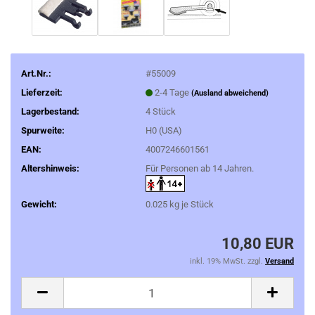
Art.Nr.:
#55009
Lieferzeit:
2-4 Tage
(Ausland abweichend)
Lagerbestand:
4
Stück
Spurweite:
H0 (USA)
EAN:
4007246601561
Altershinweis:
Für Personen ab 14 Jahren.
Gewicht:
0.025
kg je Stück
10,80 EUR
inkl. 19% MwSt. zzgl.
Versand