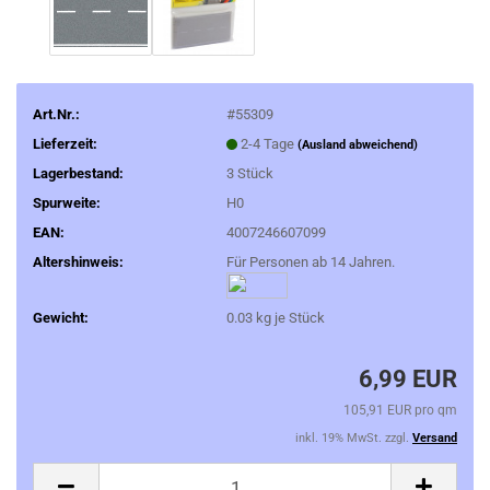
Art.Nr.:
#55309
Lieferzeit:
2-4 Tage
(Ausland abweichend)
Lagerbestand:
3
Stück
Spurweite:
H0
EAN:
4007246607099
Altershinweis:
Für Personen ab 14 Jahren.
Gewicht:
0.03
kg je Stück
6,99 EUR
105,91 EUR pro qm
inkl. 19% MwSt. zzgl.
Versand