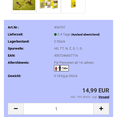
Art.Nr.:
#54707
Lieferzeit:
2-4 Tage
(Ausland abweichend)
Lagerbestand:
2
Stück
Spurweite:
H0, TT, N, Z, 0, 1, G
EAN:
4007246607716
Altershinweis:
Für Personen ab 14 Jahren.
Gewicht:
0.18
kg je Stück
14,99 EUR
inkl. 19% MwSt. zzgl.
Versand