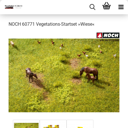
NOCH 60771 Vegetations-Startset »Wiese«