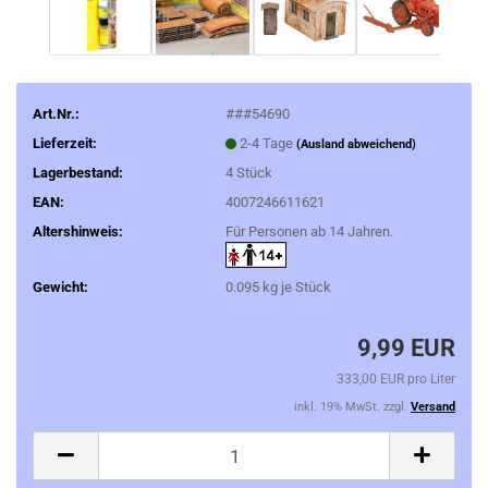
Art.Nr.:
###54690
Lieferzeit:
2-4 Tage
(Ausland abweichend)
Lagerbestand:
4
Stück
EAN:
4007246611621
Altershinweis:
Für Personen ab 14 Jahren.
Gewicht:
0.095
kg je Stück
9,99 EUR
333,00 EUR pro Liter
inkl. 19% MwSt. zzgl.
Versand