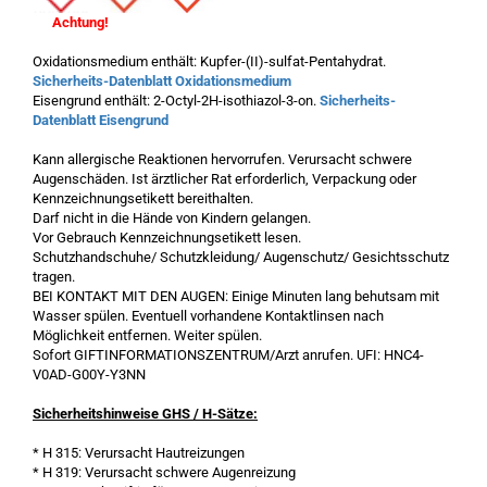
Achtung!
Oxidationsmedium enthält: Kupfer-(II)-sulfat-Pentahydrat.
Sicherheits-Datenblatt Oxidationsmedium
Eisengrund enthält: 2-Octyl-2H-isothiazol-3-on.
Sicherheits-
Datenblatt Eisengrund
Kann allergische Reaktionen hervorrufen. Verursacht schwere
Augenschäden. Ist ärztlicher Rat erforderlich, Verpackung oder
Kennzeichnungsetikett bereithalten.
Darf nicht in die Hände von Kindern gelangen.
Vor Gebrauch Kennzeichnungsetikett lesen.
Schutzhandschuhe/ Schutzkleidung/ Augenschutz/ Gesichtsschutz
tragen.
BEI KONTAKT MIT DEN AUGEN: Einige Minuten lang behutsam mit
Wasser spülen. Eventuell vorhandene Kontaktlinsen nach
Möglichkeit entfernen. Weiter spülen.
Sofort GIFTINFORMATIONSZENTRUM/Arzt anrufen. UFI: HNC4-
V0AD-G00Y-Y3NN
Sicherheitshinweise GHS / H-Sätze:
* H 315: Verursacht Hautreizungen
* H 319: Verursacht schwere Augenreizung