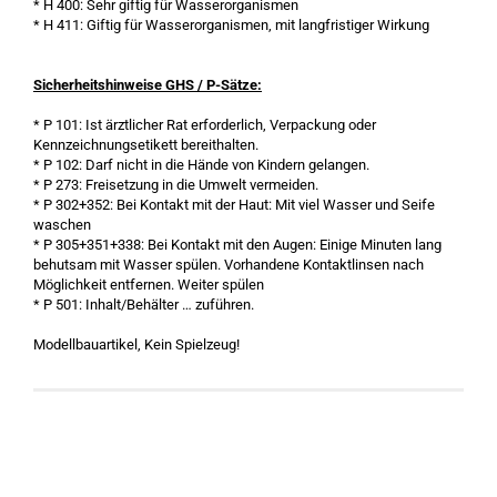
* H 400: Sehr giftig für Wasserorganismen
* H 411: Giftig für Wasserorganismen, mit langfristiger Wirkung
Sicherheitshinweise GHS / P-Sätze:
* P 101: Ist ärztlicher Rat erforderlich, Verpackung oder
Kennzeichnungsetikett bereithalten.
* P 102: Darf nicht in die Hände von Kindern gelangen.
* P 273: Freisetzung in die Umwelt vermeiden.
* P 302+352: Bei Kontakt mit der Haut: Mit viel Wasser und Seife
waschen
* P 305+351+338: Bei Kontakt mit den Augen: Einige Minuten lang
behutsam mit Wasser spülen. Vorhandene Kontaktlinsen nach
Möglichkeit entfernen. Weiter spülen
* P 501: Inhalt/Behälter … zuführen.
Modellbauartikel, Kein Spielzeug!