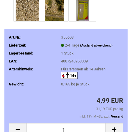
Art.Nr.:
#55603
Lieferzeit:
2-4 Tage
(Ausland abweichend)
Lagerbestand:
1
Stück
EAN:
4007246958009
Altershinweis:
Für Personen ab 14 Jahren.
Gewicht:
0.165
kg je Stück
4,99 EUR
31,19 EUR pro kg
inkl. 19% MwSt. zzgl.
Versand