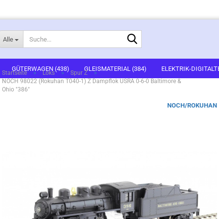
Suche...
Alle
E-Mail
GÜTERWAGEN (438)
GLEISMATERIAL (384)
ELEKTRIK-DIGITALT
»
»
»
Startseite
Loks
Spur Z
NOCH 98022 (Rokuhan T040-1) Z Dampflok USRA 0-6-0 Baltimore &
1)
FERTIGGELÄNDE (2)
GEBÄUDEBAUSÄTZE (636)
FIGUREN (536
Ohio "386"
Passwort
NOCH/ROKUHAN
ARTSETS (7)
ZUBEHÖR (67)
Konto erstellen
Passwort vergessen?