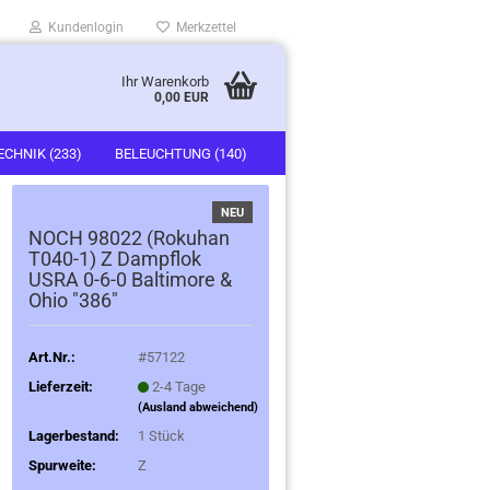
Kundenlogin
Merkzettel
Ihr Warenkorb
0,00 EUR
ECHNIK (233)
BELEUCHTUNG (140)
)
FAHRZEUGE (247)
NEU
NOCH 98022 (Rokuhan
T040-1) Z Dampflok
USRA 0-6-0 Baltimore &
Ohio "386"
Art.Nr.:
#57122
Lieferzeit:
2-4 Tage
(Ausland abweichend)
Lagerbestand:
1
Stück
Spurweite:
Z