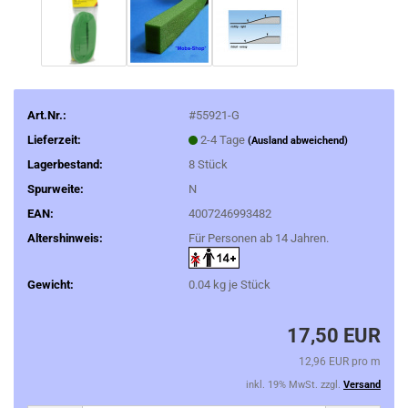
Art.Nr.:
#55921-G
Lieferzeit:
2-4 Tage
(Ausland abweichend)
Lagerbestand:
8
Stück
Spurweite:
N
EAN:
4007246993482
Altershinweis:
Für Personen ab 14 Jahren.
Gewicht:
0.04
kg je Stück
17,50 EUR
12,96 EUR pro m
inkl. 19% MwSt. zzgl.
Versand