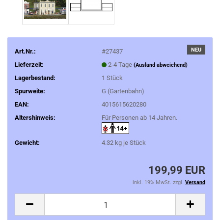
NEU
Art.Nr.:
#27437
Lieferzeit:
2-4 Tage
(Ausland abweichend)
Lagerbestand:
1
Stück
Spurweite:
G (Gartenbahn)
EAN:
4015615620280
Altershinweis:
Für Personen ab 14 Jahren.
Gewicht:
4.32
kg je Stück
199,99 EUR
inkl. 19% MwSt. zzgl.
Versand