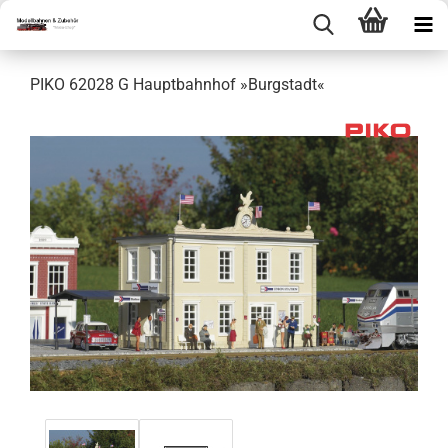
PIKO 62028 G Hauptbahnhof »Burgstadt«