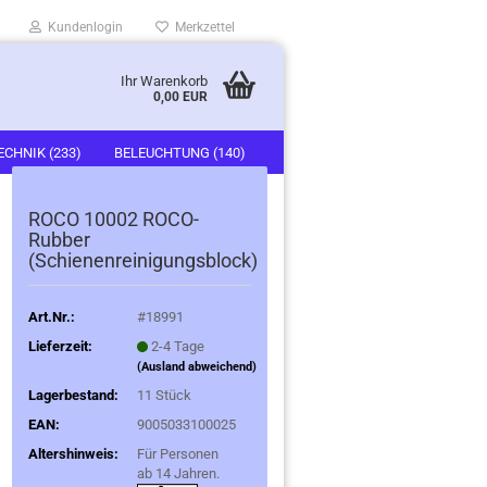
Kundenlogin
Merkzettel
Ihr Warenkorb
0,00 EUR
ECHNIK (233)
BELEUCHTUNG (140)
)
FAHRZEUGE (247)
ROCO 10002 ROCO-
Rubber
(Schienenreinigungsblock)
Art.Nr.:
#18991
Lieferzeit:
2-4 Tage
(Ausland abweichend)
Lagerbestand:
11
Stück
EAN:
9005033100025
Altershinweis:
Für Personen
ab 14 Jahren.