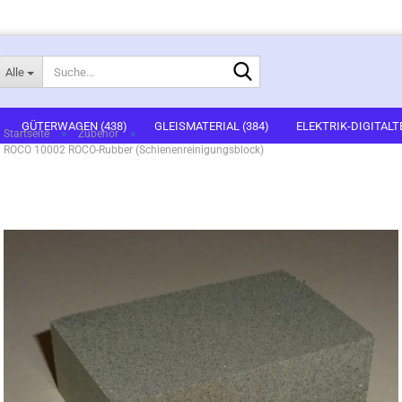
Suche...
Alle
E-Mail
GÜTERWAGEN (438)
GLEISMATERIAL (384)
ELEKTRIK-DIGITALT
»
»
Startseite
Zubehör
ROCO 10002 ROCO-Rubber (Schienenreinigungsblock)
1)
FERTIGGELÄNDE (2)
GEBÄUDEBAUSÄTZE (636)
FIGUREN (536
Passwort
ARTSETS (7)
ZUBEHÖR (67)
Konto erstellen
Passwort vergessen?