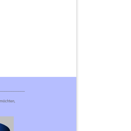
_______________
 möchten,