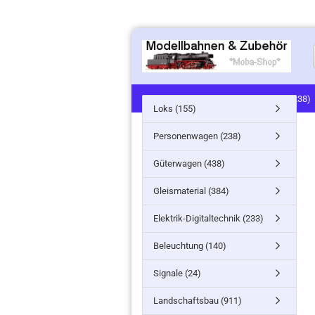
LOKS (155)
PERSONENWAGEN (238)
Loks (155)
SIGNALE (24)
LANDSCHAFTSBAU (91
Personenwagen (238)
MINITANKS/MILITARY (61)
ZUG- /ST
Güterwagen (438)
Gleismaterial (384)
Elektrik-Digitaltechnik (233)
Beleuchtung (140)
Signale (24)
Landschaftsbau (911)