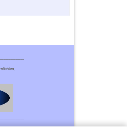
_______________
 möchten,
_______________