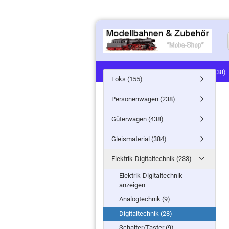
LOKS (155)
PERSONENWAGEN (238)
Loks (155)
SIGNALE (24)
LANDSCHAFTSBAU (91
Personenwagen (238)
MINITANKS/MILITARY (61)
ZUG- /ST
Güterwagen (438)
Gleismaterial (384)
Elektrik-Digitaltechnik (233)
Elektrik-Digitaltechnik
anzeigen
Analogtechnik (9)
Digitaltechnik (28)
Schalter/Taster (9)