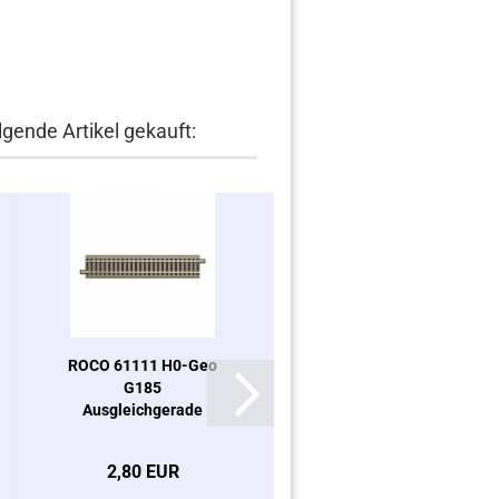
lgende Artikel gekauft:
ROCO 61111 H0-Geo
ROCO 61141 H0-Geo
G185
Weiche rechts 22,5°
Ausgleichgerade
2,80 EUR
20,99 EUR