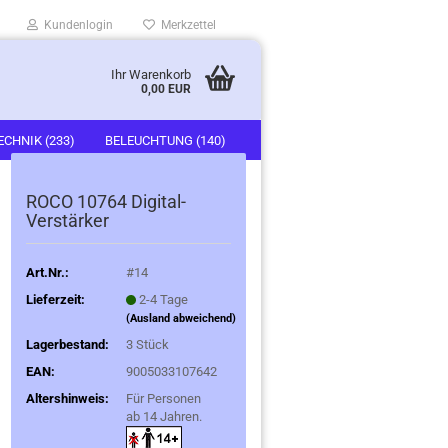
Kundenlogin
Merkzettel
Ihr Warenkorb
0,00 EUR
ECHNIK (233)
BELEUCHTUNG (140)
)
FAHRZEUGE (247)
ROCO 10764 Digital-
Verstärker
Art.Nr.:
#14
Lieferzeit:
2-4 Tage
(Ausland abweichend)
Lagerbestand:
3
Stück
EAN:
9005033107642
Altershinweis:
Für Personen
ab 14 Jahren.