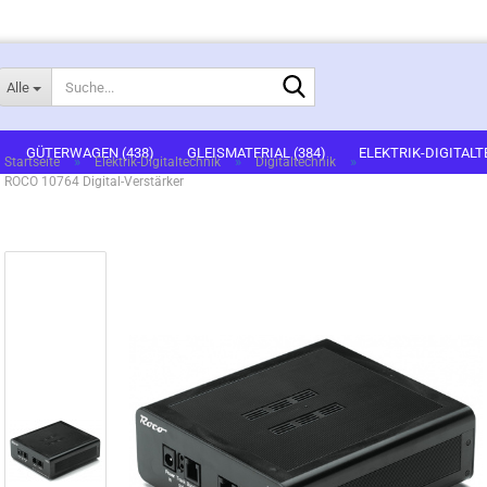
Suche...
Alle
E-Mail
GÜTERWAGEN (438)
GLEISMATERIAL (384)
ELEKTRIK-DIGITALT
»
»
»
Startseite
Elektrik-Digitaltechnik
Digitaltechnik
ROCO 10764 Digital-Verstärker
1)
FERTIGGELÄNDE (2)
GEBÄUDEBAUSÄTZE (636)
FIGUREN (536
Passwort
ARTSETS (7)
ZUBEHÖR (67)
Konto erstellen
Passwort vergessen?