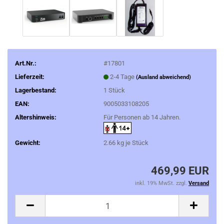
Art.Nr.:
#17801
Lieferzeit:
2-4 Tage
(Ausland abweichend)
Lagerbestand:
1
Stück
EAN:
9005033108205
Altershinweis:
Für Personen ab 14 Jahren.
Gewicht:
2.66
kg je Stück
469,99 EUR
inkl. 19% MwSt. zzgl.
Versand