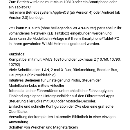
Zum Betrieb wird eine multiMaus 10810 oder ein Smartphone oder
ein Tablet-PC
mit einem Betriebssystem Apple-iOS (ab Version 4) oder Android (ab
Version 2.3) benötigt.
Z21 kann z.B. auch (ohne beiliegenden WLAN-Router) per Kabel in ihr
vorhandenes Netzwerk (z.B. Fritzbox) eingebunden werden und
dann kann die Modellbahn-Anlage mit Ihrem Smartphone/Tablet-PC
in Ihrem gewohnten WLAN-Heimnetz gesteuert werden.
Kurzinfos:
Kompatibel mit multiMAUS 10810 und der Lokmaus 2 (10760, 10790,
10792)
Viele Schnittstellen: LAN, 2-mal X-Bus, Rückmeldung, Booster-Bus,
Hauptgleis (rückmeldefähig).
Intuitives Bedienen für Einsteiger und Profis, Steuern der
Modellbahn-Loks mittels virtueller
fotorealistischer Führerstände unterschiedlicher Fahrzeugtypen
Einblendung eigener Hintergrundbilder auf den Führerstand-Apps.
Steuerung aller Loks mit DCC oder Motorola-Decoder.
Einfache und schnelle Konfiguration der CVs über eine grafische
Oberfläche.
Verwaltung der kompletten Lokomotiv-Bibliothek in einer einzigen
Anwendung
Schalten von Weichen und Magnetartikeln