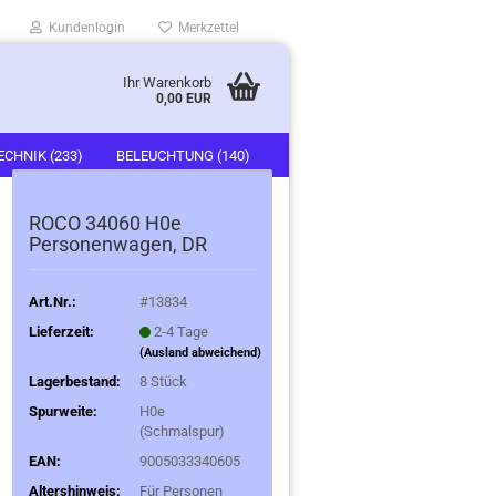
Kundenlogin
Merkzettel
Ihr Warenkorb
0,00 EUR
ECHNIK (233)
BELEUCHTUNG (140)
)
FAHRZEUGE (247)
ROCO 34060 H0e
Personenwagen, DR
Art.Nr.:
#13834
Lieferzeit:
2-4 Tage
(Ausland abweichend)
Lagerbestand:
8
Stück
Spurweite:
H0e
(Schmalspur)
EAN:
9005033340605
Altershinweis:
Für Personen