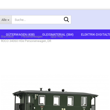
Suche...
Alle
E-Mail
GÜTERWAGEN (438)
GLEISMATERIAL (384)
ELEKTRIK-DIGITALT
»
»
»
Startseite
Personenwagen
Spur H0e
ROCO 34060 H0e Personenwagen, DR
1)
FERTIGGELÄNDE (2)
GEBÄUDEBAUSÄTZE (637)
FIGUREN (536
Passwort
ARTSETS (7)
ZUBEHÖR (67)
Konto erstellen
Passwort vergessen?