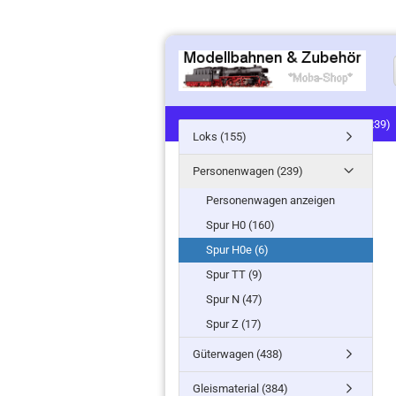
LOKS (155)
PERSONENWAGEN (239)
Loks (155)
SIGNALE (24)
LANDSCHAFTSBAU (91
Personenwagen (239)
MINITANKS/MILITARY (61)
ZUG- /ST
Personenwagen anzeigen
Spur H0 (160)
Spur H0e (6)
Spur TT (9)
Spur N (47)
Spur Z (17)
Güterwagen (438)
Gleismaterial (384)