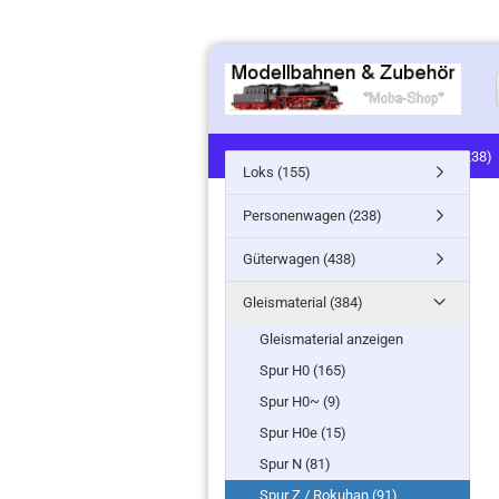
LOKS (155)
PERSONENWAGEN (238)
Loks (155)
SIGNALE (24)
LANDSCHAFTSBAU (91
Personenwagen (238)
MINITANKS/MILITARY (61)
ZUG- /ST
Güterwagen (438)
Gleismaterial (384)
Gleismaterial anzeigen
Spur H0 (165)
Spur H0~ (9)
Spur H0e (15)
Spur N (81)
Spur Z / Rokuhan (91)