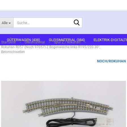
Suche...
Alle
E-Mail
GÜTERWAGEN (438)
GLEISMATERIAL (384)
ELEKTRIK-DIGITALT
»
»
»
Startseite
Gleismaterial
Spur Z / Rokuhan
Rokuhan R057 (Noch 97057) Z Bogenweiche links R195/220 30°,
1)
FERTIGGELÄNDE (2)
GEBÄUDEBAUSÄTZE (636)
FIGUREN (536
Betonschwellen
Passwort
NOCH/ROKUHAN
ARTSETS (7)
ZUBEHÖR (67)
Konto erstellen
Passwort vergessen?