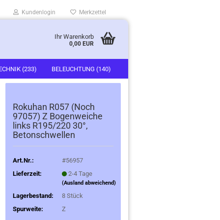
Kundenlogin
Merkzettel
Ihr Warenkorb
0,00 EUR
ECHNIK (233)
BELEUCHTUNG (140)
)
FAHRZEUGE (247)
Rokuhan R057 (Noch
97057) Z Bogenweiche
links R195/220 30°,
Betonschwellen
Art.Nr.:
#56957
Lieferzeit:
2-4 Tage
(Ausland abweichend)
Lagerbestand:
8
Stück
Spurweite:
Z