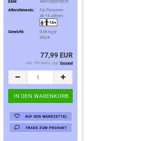
EAN:
4007246970575
Altershinweis:
Für Personen
ab 14 Jahren.
Gewicht:
0.06
kg je
Stück
77,99 EUR
inkl. 19% MwSt. zzgl.
Versand
AUF DEN MERKZETTEL
FRAGE ZUM PRODUKT