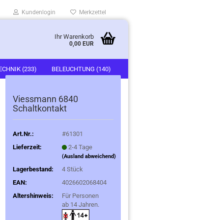
Kundenlogin
Merkzettel
Ihr Warenkorb
0,00 EUR
ECHNIK (233)
BELEUCHTUNG (140)
)
FAHRZEUGE (247)
Viessmann 6840
Schaltkontakt
Art.Nr.:
#61301
Lieferzeit:
2-4 Tage
(Ausland abweichend)
Lagerbestand:
4
Stück
EAN:
4026602068404
Altershinweis:
Für Personen
ab 14 Jahren.