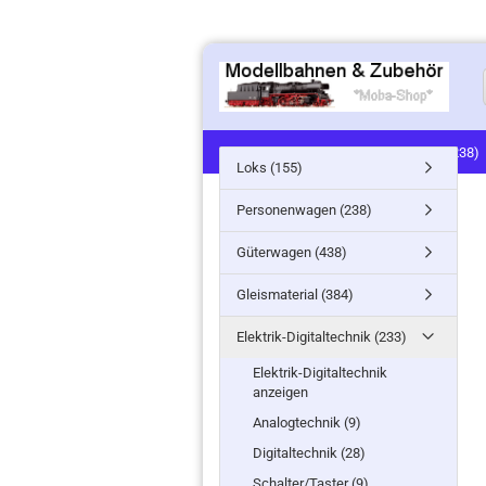
LOKS (155)
PERSONENWAGEN (238)
Loks (155)
SIGNALE (24)
LANDSCHAFTSBAU (91
Personenwagen (238)
MINITANKS/MILITARY (61)
ZUG- /ST
Güterwagen (438)
Gleismaterial (384)
Elektrik-Digitaltechnik (233)
Elektrik-Digitaltechnik
anzeigen
Analogtechnik (9)
Digitaltechnik (28)
Schalter/Taster (9)