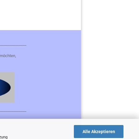
_______________
 möchten,
_______________
Alle Akzeptieren
tzung