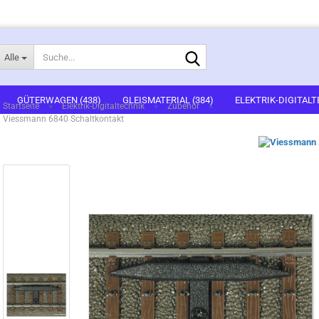
Suche...
Alle
E-Mail
GÜTERWAGEN (438)
GLEISMATERIAL (384)
ELEKTRIK-DIGITALT
»
»
»
Startseite
Elektrik-Digitaltechnik
Zubehör
Viessmann 6840 Schaltkontakt
1)
FERTIGGELÄNDE (2)
GEBÄUDEBAUSÄTZE (636)
FIGUREN (536
Passwort
ARTSETS (7)
ZUBEHÖR (67)
Konto erstellen
Passwort vergessen?