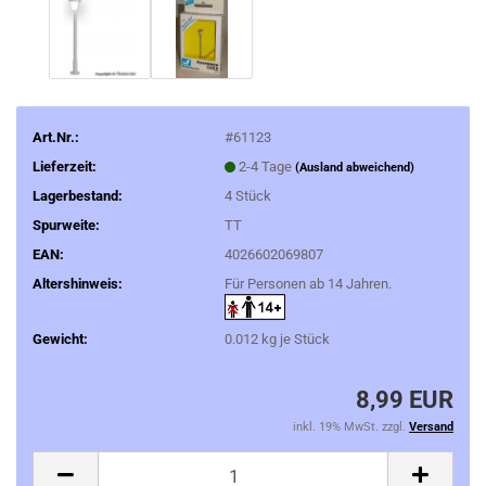
Art.Nr.:
#61123
Lieferzeit:
2-4 Tage
(Ausland abweichend)
Lagerbestand:
4
Stück
Spurweite:
TT
EAN:
4026602069807
Altershinweis:
Für Personen ab 14 Jahren.
Gewicht:
0.012
kg je Stück
8,99 EUR
inkl. 19% MwSt. zzgl.
Versand