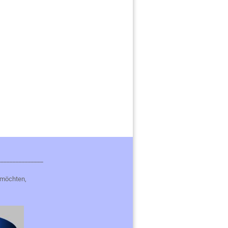
_______________
 möchten,