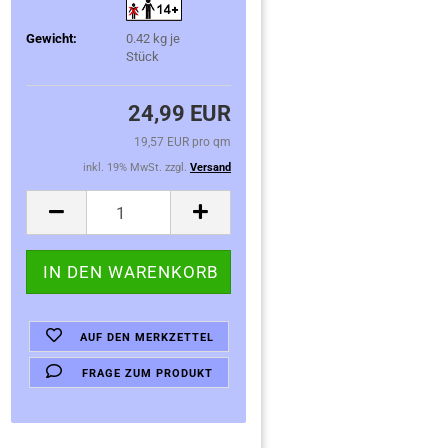
Gewicht:
0.42
kg je
Stück
24,99 EUR
19,57 EUR pro qm
inkl. 19% MwSt. zzgl.
Versand
AUF DEN MERKZETTEL
FRAGE ZUM PRODUKT