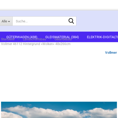
Suche...
Alle
E-Mail
GÜTERWAGEN (438)
GLEISMATERIAL (384)
ELEKTRIK-DIGITALT
»
»
»
Startseite
Landschaftsbau
Geländebau
Vollmer 46112 Hintergrund »Wolken« 48x266cm
1)
FERTIGGELÄNDE (2)
GEBÄUDEBAUSÄTZE (637)
FIGUREN (536
Passwort
Vollmer
ARTSETS (7)
ZUBEHÖR (67)
Konto erstellen
Passwort vergessen?