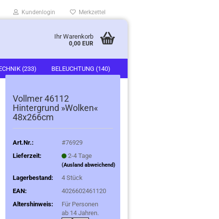
Kundenlogin
Merkzettel
Ihr Warenkorb
0,00 EUR
ECHNIK (233)
BELEUCHTUNG (140)
)
FAHRZEUGE (247)
Vollmer 46112
Hintergrund »Wolken«
48x266cm
Art.Nr.:
#76929
Lieferzeit:
2-4 Tage
(Ausland abweichend)
Lagerbestand:
4
Stück
EAN:
4026602461120
Altershinweis:
Für Personen
ab 14 Jahren.