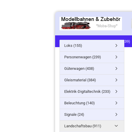
LOKS (155)
PERSONENWAGEN (239)
Loks (155)
SIGNALE (24)
LANDSCHAFTSBAU (91
Personenwagen (239)
MINITANKS/MILITARY (61)
ZUG- /ST
Güterwagen (438)
Gleismaterial (384)
Elektrik-Digitaltechnik (233)
Beleuchtung (140)
Signale (24)
Landschaftsbau (911)