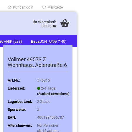
Kundenlogin
Merkzettel
Ihr Warenkorb
0,00 EUR
ECHNIK (233)
BELEUCHTUNG (140)
)
FAHRZEUGE (247)
Vollmer 49573 Z
Wohnhaus, Adlerstraße 6
Art.Nr.:
#76815
Lieferzeit:
2-4 Tage
(Ausland abweichend)
Lagerbestand:
2
Stück
Spurweite:
Z
EAN:
4001884095737
Altershinweis:
Für Personen
ab 14 Jahren.