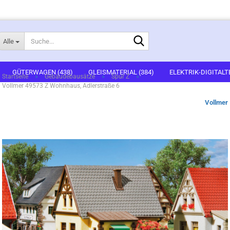
Suche...
Alle
E-Mail
GÜTERWAGEN (438)
GLEISMATERIAL (384)
ELEKTRIK-DIGITALT
»
»
»
Startseite
Gebäudebausätze
Spur Z
Vollmer 49573 Z Wohnhaus, Adlerstraße 6
1)
FERTIGGELÄNDE (2)
GEBÄUDEBAUSÄTZE (637)
FIGUREN (536
Passwort
Vollmer
ARTSETS (7)
ZUBEHÖR (67)
Konto erstellen
Passwort vergessen?