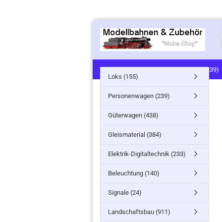
LOKS (155)
PERSONENWAGEN (239)
Loks (155)
SIGNALE (24)
LANDSCHAFTSBAU (91
Personenwagen (239)
MINITANKS/MILITARY (61)
ZUG- /ST
Güterwagen (438)
Gleismaterial (384)
Elektrik-Digitaltechnik (233)
Beleuchtung (140)
Signale (24)
Landschaftsbau (911)